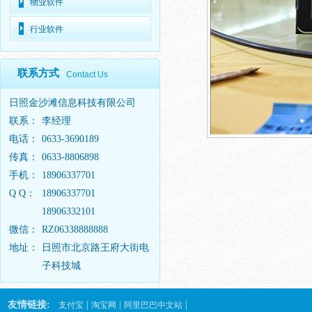
物业软件
行业软件
联系方式
Contact Us
日照金沙滩信息科技有限公司
联系：
李经理
电话：
0633-3690189
传真：
0633-8806898
手机：
18906337701
Q Q：
18906337701
18906332101
微信：
RZ06338888888
地址：
日照市北京路王府大街电
子科技城
友情链接:
|
|
|
支付宝
淘宝网
阿里巴巴中文站